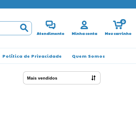
WHATSAPP V
0
Atendimento
Minha conta
Meu carrinho
Política de Privacidade
Quem Somos