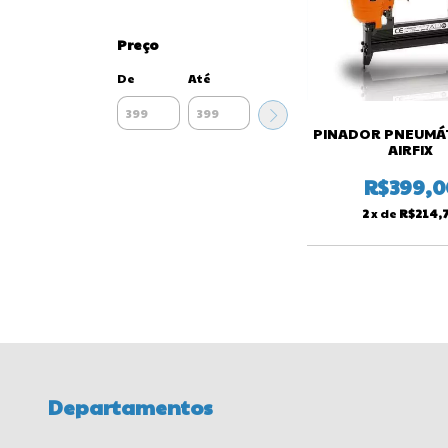
Preço
De
Até
PINADOR PNEUMÁT
AIRFIX
R$399,0
2
x de
R$214,
Departamentos