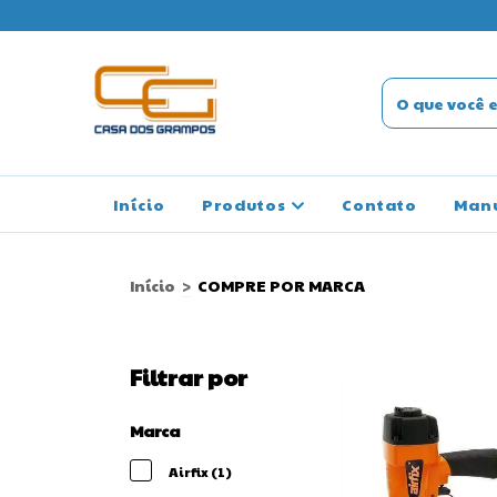
SO ENDEREÇO
Início
Produtos
Contato
Man
Início
>
COMPRE POR MARCA
Filtrar por
Marca
Airfix (1)