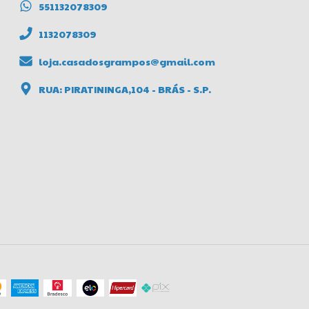
551132078309
1132078309
loja.casadosgrampos@gmail.com
RUA: PIRATININGA,104 - BRÁS - S.P.