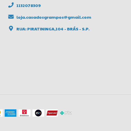
1132078309
loja.casadosgrampos@gmail.com
RUA: PIRATININGA,104 - BRÁS - S.P.