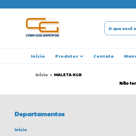
SO ENDEREÇO
Início
Produtos
Contato
Man
Início
>
MALETA KGB
Não tem
Departamentos
Início