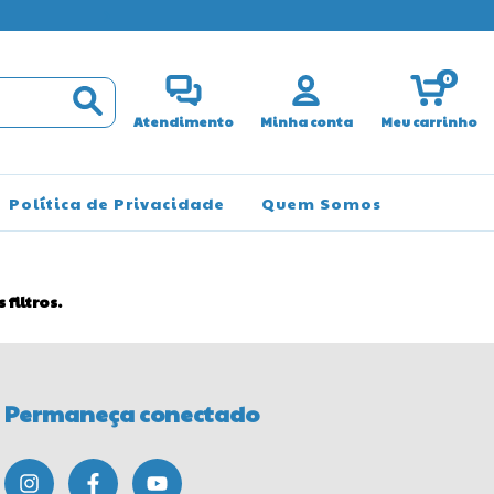
WHATSAPP V
0
Atendimento
Minha conta
Meu carrinho
Política de Privacidade
Quem Somos
filtros.
Permaneça conectado