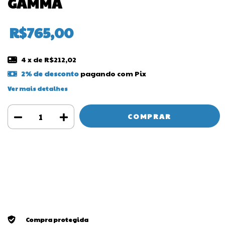
GAMMA
R$765,00
4
x de
R$212,02
2% de desconto
pagando com Pix
Ver mais detalhes
Meios de envio
ALTERAR CEP
Entregas para o CEP:
CALCULAR
Faça login
e use seus dados de entrega
Não sei meu CEP
Compra protegida