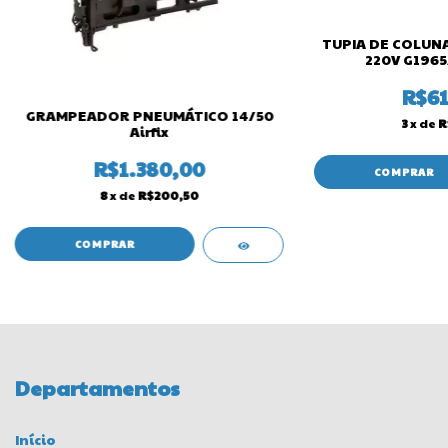
TUPIA DE COLUN
220V G196
R$61
GRAMPEADOR PNEUMÁTICO 14/50
3
x de
R
Airfix
R$1.380,00
8
x de
R$200,50
Departamentos
Início